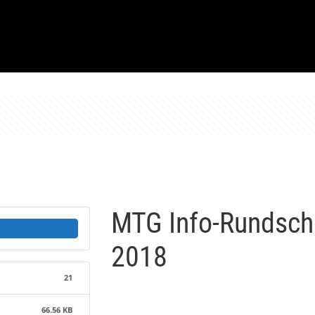
MTG Info-Rundsch
2018
21
66.56 KB