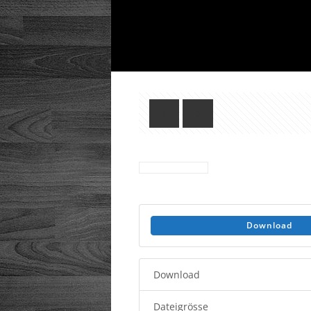
Download
Download
Dateigrösse