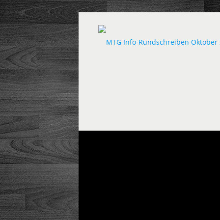
MTG Info-R
Home
MTG Info-Rundschreiben