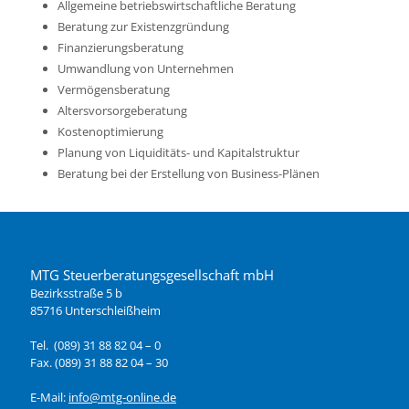
Allgemeine betriebswirtschaftliche Beratung
Beratung zur Existenzgründung
Finanzierungsberatung
Umwandlung von Unternehmen
Vermögensberatung
Altersvorsorgeberatung
Kostenoptimierung
Planung von Liquiditäts- und Kapitalstruktur
Beratung bei der Erstellung von Business-Plänen
MTG Steuerberatungsgesellschaft mbH
Bezirksstraße 5 b
85716 Unterschleißheim
Tel. (089) 31 88 82 04 – 0
Fax. (089) 31 88 82 04 – 30
E-Mail:
info@mtg-online.de