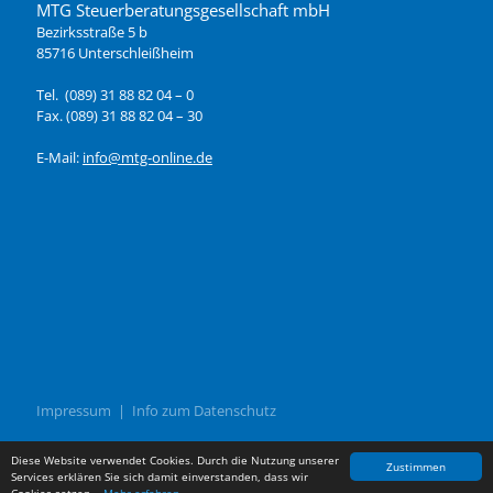
MTG Steuerberatungsgesellschaft mbH
Bezirksstraße 5 b
85716 Unterschleißheim
Tel. (089) 31 88 82 04 – 0
Fax. (089) 31 88 82 04 – 30
E-Mail:
info@mtg-online.de
Impressum
|
Info zum Datenschutz
© 2026 MTG Steuerberatungsgesellschaft mbH
Diese Website verwendet Cookies. Durch die Nutzung unserer
Zustimmen
Services erklären Sie sich damit einverstanden, dass wir