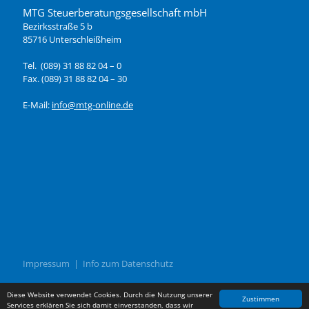
MTG Steuerberatungsgesellschaft mbH
Bezirksstraße 5 b
85716 Unterschleißheim
Tel. (089) 31 88 82 04 – 0
Fax. (089) 31 88 82 04 – 30
E-Mail:
info@mtg-online.de
Impressum
|
Info zum Datenschutz
© 2026 MTG Steuerberatungsgesellschaft mbH
Diese Website verwendet Cookies. Durch die Nutzung unserer
Zustimmen
Services erklären Sie sich damit einverstanden, dass wir